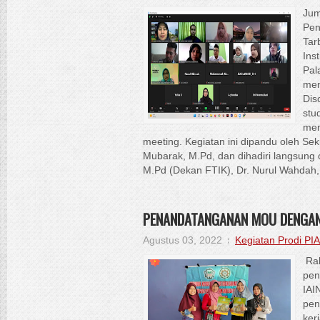
Jum
Pen
Tar
Ins
Pal
men
Dis
stud
men
meeting. Kegiatan ini dipandu oleh Se
Mubarak, M.Pd, dan dihadiri langsung 
M.Pd (Dekan FTIK), Dr. Nurul Wahdah,
PENANDATANGANAN MOU DENGAN
Agustus 03, 2022
Kegiatan Prodi PI
Rab
pen
IAI
pen
ker