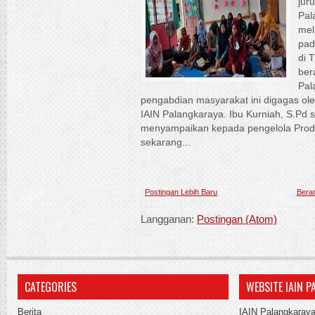
jur
Pal
mel
pad
di 
ber
Pal
pengabdian masyarakat ini digagas ol
IAIN Palangkaraya. Ibu Kurniah, S.Pd s
menyampaikan kepada pengelola Prod
sekarang...
Postingan Lebih Baru
Bera
Langganan:
Postingan (Atom)
CATEGORIES
WEBSITE IAIN 
Berita
IAIN Palangkaray