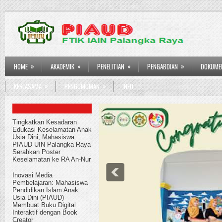
»
»
»
»
HOME
AKADEMIK
PENELITIAN
PENGABDIAN
DOKUMEN
»
»
KERJASAMA
PENGUMUMAN
INFO
Tingkatkan Kesadaran
Edukasi Keselamatan Anak
Usia Dini, Mahasiswa
PIAUD UIN Palangka Raya
Serahkan Poster
Keselamatan ke RA An-Nur
Inovasi Media
Pembelajaran: Mahasiswa
Pendidikan Islam Anak
Usia Dini (PIAUD)
Membuat Buku Digital
Eksternal Benchmarking P
Interaktif dengan Book
Creator