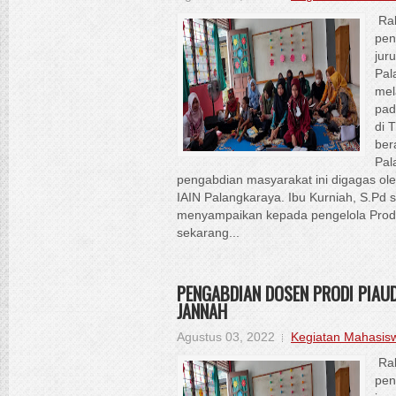
Rab
pen
jur
Pal
mel
pad
di 
ber
Pal
pengabdian masyarakat ini digagas ol
IAIN Palangkaraya. Ibu Kurniah, S.Pd s
menyampaikan kepada pengelola Prod
sekarang...
PENGABDIAN DOSEN PRODI PIAUD
JANNAH
Agustus 03, 2022
Kegiatan Mahasis
Rab
pen