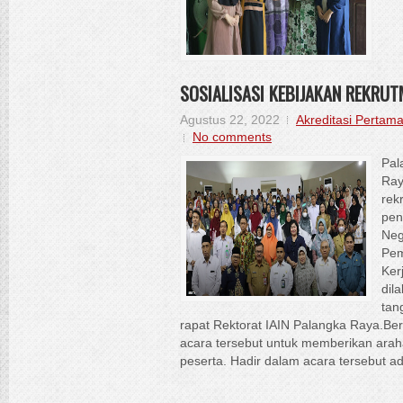
SOSIALISASI KEBIJAKAN REKRUT
Agustus 22, 2022
Akreditasi Pertam
No comments
Pal
Ray
rek
pen
Neg
Pem
Ker
dil
tan
rapat Rektorat IAIN Palangka Raya.Berb
acara tersebut untuk memberikan arah
peserta. Hadir dalam acara tersebut ad