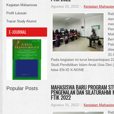
Kegiatan Mahasiswa
Agustus 31, 2022
Kegiatan Mahasis
Profil Lulusan
Rab
dan
Tracer Study Alumni
men
Pen
E-JOURNAL
Mah
Ber
Pal
dis
31 
Pada kegiatan ini turut berpartisipasi
Studi Pendidikan Islam Anak Usia Dini 
false EN-ID X-NONE ...
MAHASISWA BARU PROGRAM STUD
Popular Posts
PENGENALAN DAN SILATURAHMI
FTIK 2022
Agustus 31, 2022
Kegiatan Mahasis
Rab