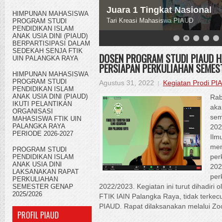
IAIN Palangkaraya
Bersama Pengelola Lembaga, Ketua Pr
HIMPUNAN MAHASISWA
Raya
PROGRAM STUDI
PENDIDIKAN ISLAM
ANAK USIA DINI (PIAUD)
BERPARTISIPASI DALAM
SEDEKAH SENJA FTIK
DOSEN PROGRAM STUDI PIAUD HA
UIN PALANGKA RAYA
PERSIAPAN PERKULIAHAN SEMEST
HIMPUNAN MAHASISWA
PROGRAM STUDI
Agustus 31, 2022
Kegiatan Prodi PI
PENDIDIKAN ISLAM
ANAK USIA DINI (PIAUD)
Rab
IKUTI PELANTIKAN
aka
ORGANISASI
sem
MAHASISWA FTIK UIN
PALANGKA RAYA
202
PERIODE 2026-2027
Ilm
men
PROGRAM STUDI
PENDIDIKAN ISLAM
per
ANAK USIA DINI
202
LAKSANAKAN RAPAT
per
PERKULIAHAN
SEMESTER GENAP
2022/2023. Kegiatan ini turut dihadiri 
2025/2026
FTIK IAIN Palangka Raya, tidak terkec
PIAUD. Rapat dilaksanakan melalui Zo
PROFIL PIAUD