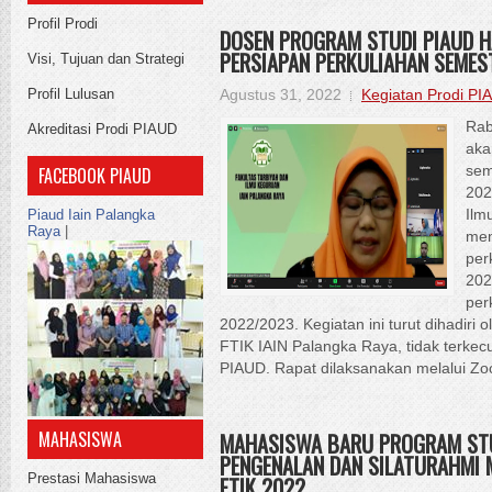
Profil Prodi
DOSEN PROGRAM STUDI PIAUD HA
PERSIAPAN PERKULIAHAN SEMEST
Visi, Tujuan dan Strategi
Profil Lulusan
Agustus 31, 2022
Kegiatan Prodi PI
Rab
Akreditasi Prodi PIAUD
aka
FACEBOOK PIAUD
sem
202
Piaud Iain Palangka
Ilm
Raya
|
men
per
202
per
2022/2023. Kegiatan ini turut dihadiri 
FTIK IAIN Palangka Raya, tidak terkec
PIAUD. Rapat dilaksanakan melalui Zo
MAHASISWA
MAHASISWA BARU PROGRAM STUD
PENGENALAN DAN SILATURAHMI
Prestasi Mahasiswa
FTIK 2022